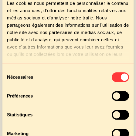
Les cookies nous permettent de personnaliser le contenu
SULFITES
et les annonces, d'offrir des fonctionnalités relatives aux
Epinards à la crème
LAIT (LACTOSE)
médias sociaux et d'analyser notre trafic. Nous
partageons également des informations sur l'utilisation de
Cantal
LAIT (LACTOSE)
notre site avec nos partenaires de médias sociaux, de
publicité et d'analyse, qui peuvent combiner celles-ci
Purée pommes fraises
avec d'autres informations que vous leur avez fournies
ou qu'ils ont collectées lors de votre utilisation de leurs
Pain
GLUTEN
services.
Sélection
Nécessaires
du
consentement
Goûter
Préférences
Baguette au beurre
GLUTEN, LAIT (LACTOSE)
Crème dessert vanille
Statistiques
LAIT (LACTOSE)
Marketing