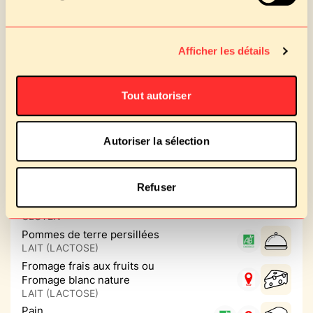
vendredi 28 novembre 2025
Afficher les détails
Déjeuner
Salade mélangée à la fourme
Tout autoriser
d'Ambert et Noix
LAIT (LACTOSE), MOUTARDE,
SULFITES
Autoriser la sélection
Pilons de poulet sauce
barbecue maison
SULFITES
Refuser
Croustillant de pois chiche
sauce provençale
GLUTEN
Pommes de terre persillées
LAIT (LACTOSE)
Fromage frais aux fruits ou
Fromage blanc nature
LAIT (LACTOSE)
Pain