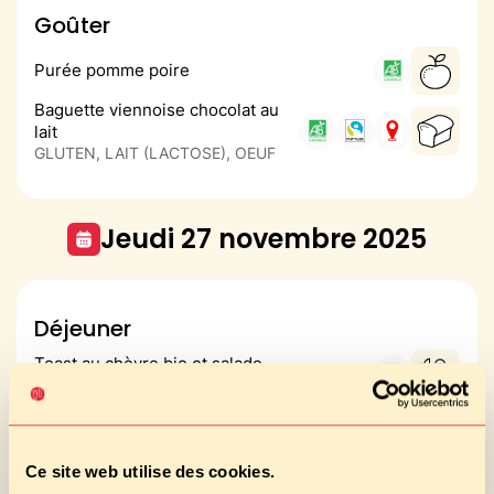
Goûter
Purée pomme poire
Baguette viennoise chocolat au
lait
GLUTEN, LAIT (LACTOSE), OEUF
jeudi 27 novembre 2025
Déjeuner
Toast au chèvre bio et salade
GLUTEN, LAIT (LACTOSE)
Filet de cabillaud sauce paprika
POISSON, SULFITES
Carré d'épeautre aux légumes -
Ce site web utilise des cookies.
sauce paprika