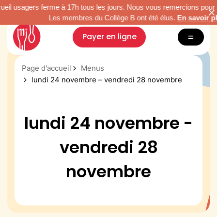
l usagers ferme à 17h tous les jours. Nous vous remercions pour vot
Les membres du Collège B ont été élus.
En savoir plus.
Payer en ligne
Page d'accueil
Menus
Inscription & tarifs
lundi 24 novembre – vendredi 28 novembre
Menus
Restauration durable
Nous connaître
lundi 24 novembre -
Vacances Arc-en-Ciel
vendredi 28
Paris Famille
novembre