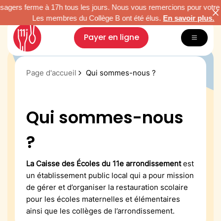
s ferme à 17h tous les jours. Nous vous remercions pour votre compr
Les membres du Collège B ont été élus.
En savoir plus.
Payer en ligne
Inscription & tarifs
Page d'accueil
Qui sommes-nous ?
Menus
Restauration durable
Qui sommes-nous
Nous connaître
Vacances Arc-en-Ciel
?
Paris Famille
La Caisse des Écoles du 11e arrondissement
est
un établissement public local qui a pour mission
de gérer et d’organiser la restauration scolaire
pour les écoles maternelles et élémentaires
ainsi que les collèges de l’arrondissement.