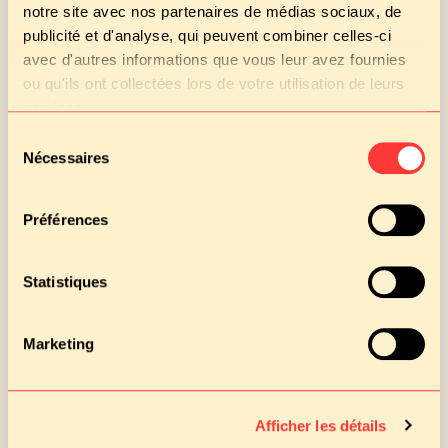
notre site avec nos partenaires de médias sociaux, de
Pain
GLUTEN
publicité et d'analyse, qui peuvent combiner celles-ci
avec d'autres informations que vous leur avez fournies
ou qu'ils ont collectées lors de votre utilisation de leurs
services.
Goûter
Sélection
Pain de campagne tranché et
Nécessaires
du
carré frais
consentement
GLUTEN, LAIT (LACTOSE)
Yaourt sucré bio
Préférences
LAIT (LACTOSE)
Statistiques
vendredi 24 octobre 2025
Marketing
Déjeuner
Salade d'endives aux dés
Afficher les détails
d'emmental et aux noix