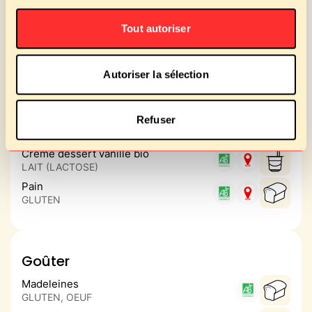
FRUITS A COQUE, LAIT
(LACTOSE), MOUTARDE,
Tout autoriser
SULFITES
Sauté de dinde à la provençale
Autoriser la sélection
Brocolis bio au beurre
LAIT (LACTOSE)
Saint nectaire
Refuser
LAIT (LACTOSE)
Crème dessert vanille bio
LAIT (LACTOSE)
Pain
GLUTEN
Goûter
Madeleines
GLUTEN, OEUF