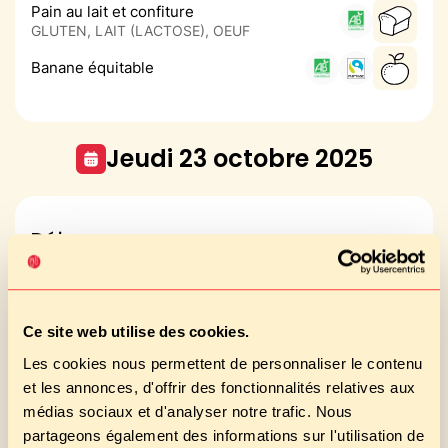
Pain au lait et confiture
GLUTEN, LAIT (LACTOSE), OEUF
Banane équitable
jeudi 23 octobre 2025
Déjeuner
Céleri rémoulade bio
MOUTARDE, OEUF
Filet de lieu noir à l'huile d'olive
Ce site web utilise des cookies.
POISSON
Les cookies nous permettent de personnaliser le contenu
Pâtes bio rigol'Othe IDF
LAIT (LACTOSE)
et les annonces, d'offrir des fonctionnalités relatives aux
médias sociaux et d'analyser notre trafic. Nous
Yaourt à la vanille IDF
LAIT (LACTOSE)
partageons également des informations sur l'utilisation de