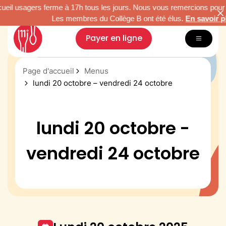
il usagers ferme à 17h tous les jours. Nous vous remercions pour vot
Les membres du Collège B ont été élus.
En savoir plus.
Payer en ligne
Page d'accueil
Menus
Inscription & tarifs
lundi 20 octobre – vendredi 24 octobre
Menus
Restauration durable
Nous connaître
lundi 20 octobre -
Vacances Arc-en-Ciel
vendredi 24 octobre
Paris Famille