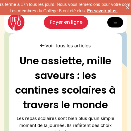
e à 17h tous les jours. Nous vous remercions pour votre compréhensi
s membres du Collège B ont été élus.
En savoir plus.
Payer en ligne
Inscription & tarifs
Voir tous les articles
Menus
Une assiette, mille
Restauration durable
Nous connaître
saveurs : les
Vacances Arc-en-Ciel
cantines scolaires à
Paris Famille
travers le monde
Les repas scolaires sont bien plus qu’un simple
moment de la journée. Ils reflètent des choix