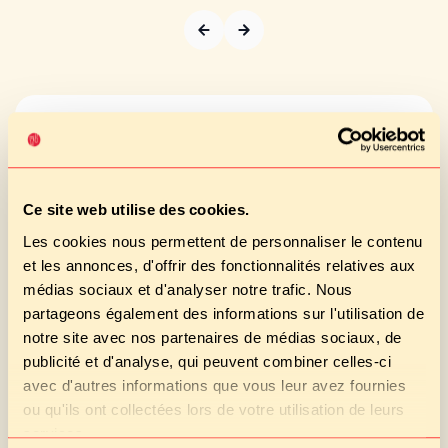
Le Brésil : entre traditions
locales et inclusion sociale 🚸
Le Brésil se distingue par son approche inclusive et
Ce site web utilise des cookies.
durable. Grâce au
Programa Nacional de Alimentação
Les cookies nous permettent de personnaliser le contenu
Escolar
(PNAE), chaque élève, même dans les régions
et les annonces, d'offrir des fonctionnalités relatives aux
les plus reculées, a accès à des repas sains et
équilibrés.
Les menus reflètent la richesse culinaire
médias sociaux et d'analyser notre trafic. Nous
locale, avec du manioc, des haricots noirs, du riz, et
partageons également des informations sur l'utilisation de
des fruits tropicaux comme la papaye ou la mangue.
notre site avec nos partenaires de médias sociaux, de
Dans certaines écoles, des
projets éducatifs
publicité et d'analyse, qui peuvent combiner celles-ci
enseignent aux enfants comment cultiver et cuisiner
avec d'autres informations que vous leur avez fournies
le manioc, une ressource centrale de leur
ou qu'ils ont collectées lors de votre utilisation de leurs
alimentation. Cette initiative rapproche les élèves de
services.
leur patrimoine agricole tout en soutenant les petits