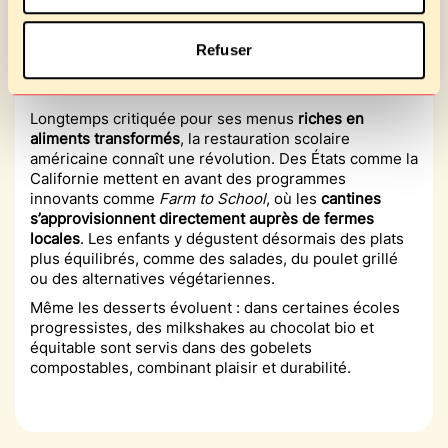
Les États-Unis : un tournant
Refuser
vers des repas plus sains ✅
Longtemps critiquée pour ses menus
riches en
aliments transformés
, la restauration scolaire
américaine connaît une révolution. Des États comme la
Californie mettent en avant des programmes
innovants comme
Farm to School
, où les
cantines
s’approvisionnent directement auprès de fermes
locales
. Les enfants y dégustent désormais des plats
plus équilibrés, comme des salades, du poulet grillé
ou des alternatives végétariennes.
Même les desserts évoluent : dans certaines écoles
progressistes, des milkshakes au chocolat bio et
équitable sont servis dans des gobelets
compostables, combinant plaisir et durabilité.